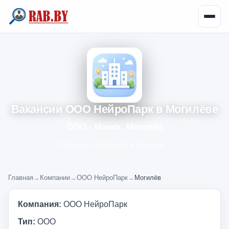
Вакансии ООО НейроПарк в Могилёве
ООО · Минск, Могилёв
Открытых вакансий в локации: 1
Главная
→
Компании
→
ООО НейроПарк
→
Могилёв
Компания:
ООО НейроПарк
Тип:
ООО