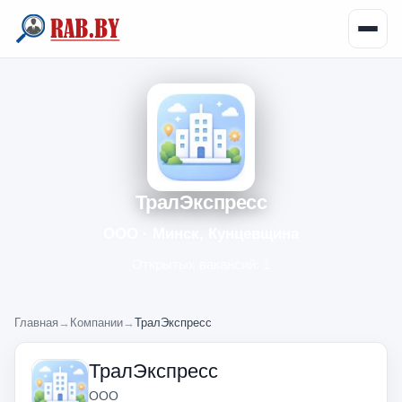
ТралЭкспресс
ООО · Минск, Кунцевщина
Открытых вакансий: 1
Главная
→
Компании
→
ТралЭкспресс
ТралЭкспресс
ООО