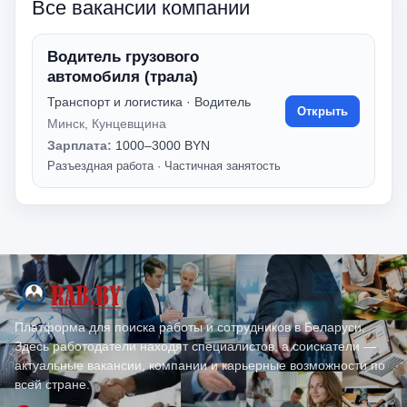
Все вакансии компании
Водитель грузового
автомобиля (трала)
Транспорт и логистика · Водитель
Открыть
Минск, Кунцевщина
Зарплата:
1000–3000 BYN
Разъездная работа
·
Частичная занятость
Платформа для поиска работы и сотрудников в Беларуси.
Здесь работодатели находят специалистов, а соискатели —
актуальные вакансии, компании и карьерные возможности по
всей стране.