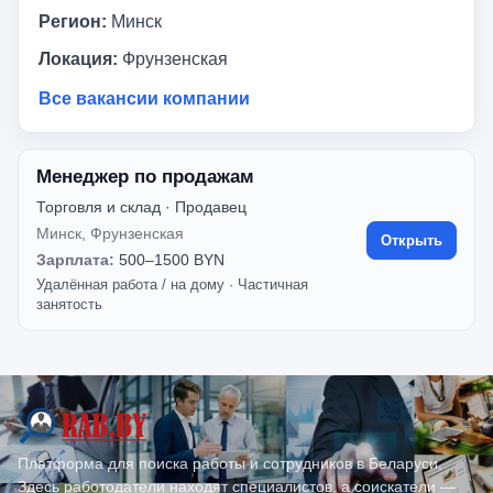
Регион:
Минск
Локация:
Фрунзенская
Все вакансии компании
Менеджер по продажам
Торговля и склад · Продавец
Минск, Фрунзенская
Открыть
Зарплата:
500–1500 BYN
Удалённая работа / на дому
·
Частичная
занятость
Платформа для поиска работы и сотрудников в Беларуси.
Здесь работодатели находят специалистов, а соискатели —