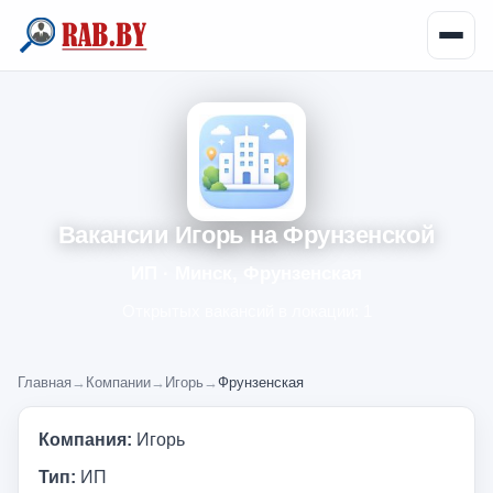
Вакансии Игорь на Фрунзенской
ИП · Минск, Фрунзенская
Открытых вакансий в локации: 1
Главная
→
Компании
→
Игорь
→
Фрунзенская
Компания:
Игорь
Тип:
ИП