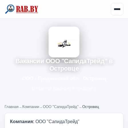
Вакансии ООО "СапидаТрейд" в
Островце
ООО · Гродненская обл., Островец
Открытых вакансий в локации: 2
Главная
→
Компании
→
ООО "СапидаТрейд"
→
Островец
Компания:
ООО "СапидаТрейд"