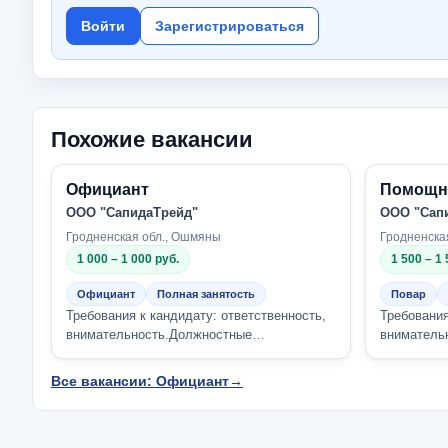
Войти
Зарегистрироваться
Похожие вакансии
Официант
Помощн
ООО "СапидаТрейд"
ООО "Сап
Гродненская обл., Ошмяны
Гродненска
1 000 – 1 000 руб.
1 500 – 1 
Официант
Полная занятость
Повар
Требования к кандидату: ответственность,
Требования
внимательность.Должностные
вниматель
обязанности:прием заказов.Компания
обязанност
предлагает: офици...
сложности.
Все вакансии: Официант
→