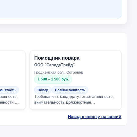
Помощник повара
ООО "СапидаТрейд"
Гродненская обл., Островец
1 500 – 1 500 руб.
занятость
Повар
Полная занятость
венность,
Требования к кандидату: ответственность,
анности:
внимательность.Должностные
Компания
обязанности:приготовление блюд разной
сложности.Комп...
Назад к списку вакансий