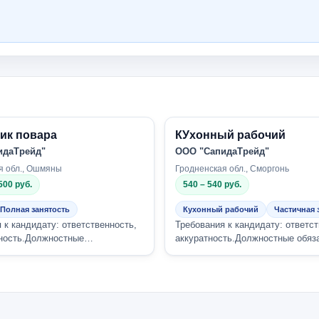
ик повара
КУхонный рабочий
идаТрейд"
ООО "СапидаТрейд"
я обл., Ошмяны
Гродненская обл., Сморгонь
500 руб.
540 – 540 руб.
Полная занятость
Кухонный рабочий
Частичная 
 к кандидату: ответственность,
Требования к кандидату: ответст
ность.Должностные
аккуратность.Должностные обяз
и:приготовление блюд разной
мойка посуды, чистка овощей. 
Комп...
пре...