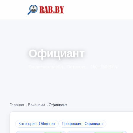
Официант
Гродненская обл., Островец · 150–150 BYN
Главная
→
Вакансии
→
Официант
Категория: Общепит
Профессия: Официант