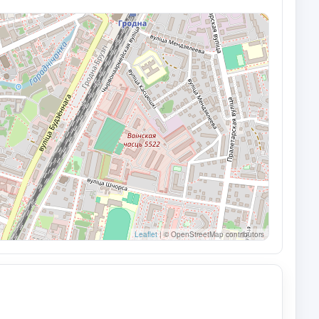
Leaflet
|
© OpenStreetMap contributors