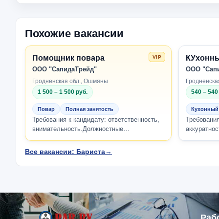
Похожие вакансии
Помощник повара
КУхонны
VIP
ООО "СапидаТрейд"
ООО "Сап
Гродненская обл., Ошмяны
Гродненская
1 500 – 1 500 руб.
540 – 540
Повар
Полная занятость
Кухонный
Требования к кандидату: ответственность,
Требования
внимательность.Должностные
аккуратнос
обязанности:приготовление блюд разной
мойка посу
сложности.Комп...
пре...
Все вакансии: Бариста
→
Раб