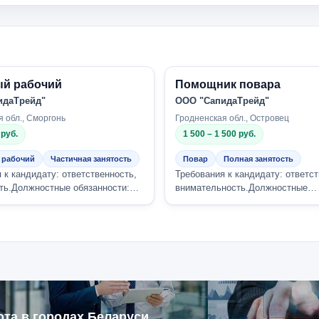
й рабочий
Помощник повара
идаТрейд"
ООО "СапидаТрейд"
 обл., Сморгонь
Гродненская обл., Островец
 руб.
1 500 – 1 500 руб.
 рабочий
Частичная занятость
Повар
Полная занятость
 к кандидату: ответственность,
Требования к кандидату: ответст
ть.Должностные обязанности:
внимательность.Должностные
ды, чистка овощей. Компания
обязанности:приготовление блюд
сложности.Комп...
ота в городах Беларуси