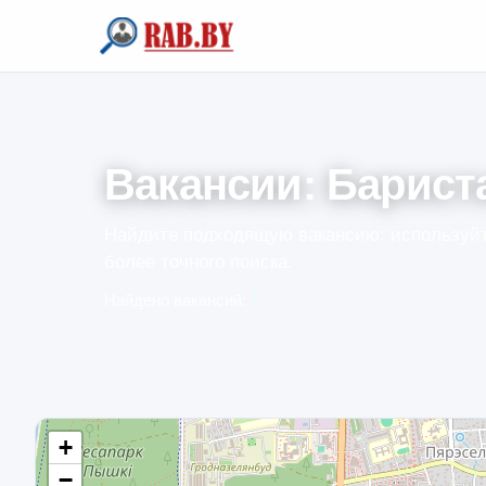
Вакансии: Барист
Найдите подходящую вакансию: используйт
более точного поиска.
Найдено вакансий:
1
+
−