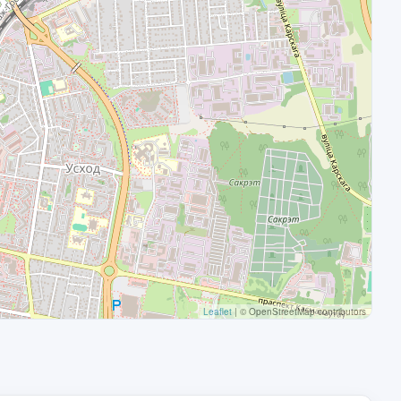
Leaflet
|
© OpenStreetMap contributors