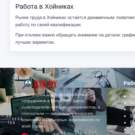
Работа в Хойниках
Рынок труда в Хойниках остается динамичным: появляют
работу по своей квалификации.
При отклике важно обращать внимание на детали: графи
лучших вариантах.
Раб
Платформа для поиска работы и
Б
сотрудников в Беларуси. Здесь
Б
работодатели находят специалистов, а
Б
соискатели — актуальные вакансии,
Б
компании и карьерные возможности по
В
всей стране.
Г