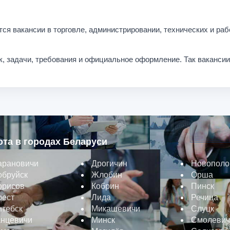
ся вакансии в торговле, администрировании, технических и раб
к, задачи, требования и официальное оформление. Так ваканси
ота в городах Беларуси
арановичи
Дрогичин
Новополо
обруйск
Жлобин
Орша
орисов
Кобрин
Пинск
рест
Лида
Речица
итебск
Микашевичи
Слуцк
анцевичи
Минск
Смолевич