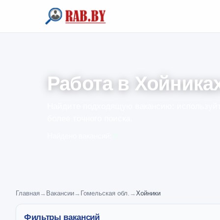
Работа в Хойника
Найдите подходящую вакансию: используйт
более точного поиска.
Найдено вакансий:
0
Главная
→
Вакансии
→
Гомельская обл.
→
Хойники
Фильтры вакансий