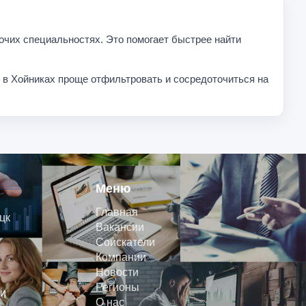
очих специальностях. Это помогает быстрее найти
и в Хойниках проще отфильтровать и сосредоточиться на
Меню
Главная
цк
Вакансии
Соискатели
Компании
Новости
Регионы
и
О нас