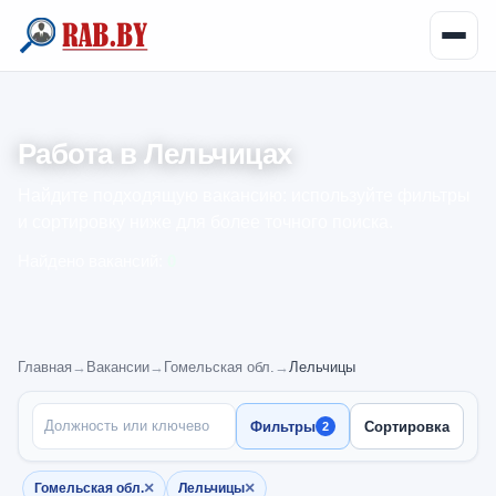
Работа в Лельчицах
Найдите подходящую вакансию: используйте фильтры
и сортировку ниже для более точного поиска.
Найдено вакансий:
0
Главная
→
Вакансии
→
Гомельская обл.
→
Лельчицы
ПОИСК ПО НАЗВАНИЮ
Фильтры
Сортировка
2
×
×
Гомельская обл.
Лельчицы