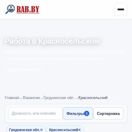
Работа в Красносельском
Найдите подходящую вакансию: используйте фильтры
и сортировку ниже для более точного поиска.
Найдено вакансий:
0
Главная
→
Вакансии
→
Гродненская обл.
→
Красносельский
ПОИСК ПО НАЗВАНИЮ
Фильтры
Сортировка
2
×
×
Гродненская обл.
Красносельский