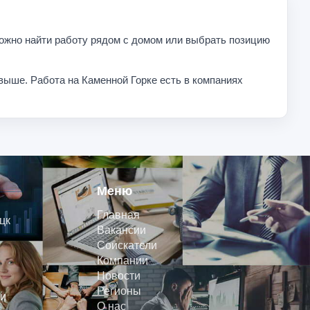
 можно найти работу рядом с домом или выбрать позицию
выше. Работа на Каменной Горке есть в компаниях
Меню
Главная
цк
Вакансии
Соискатели
Компании
Новости
Регионы
и
О нас