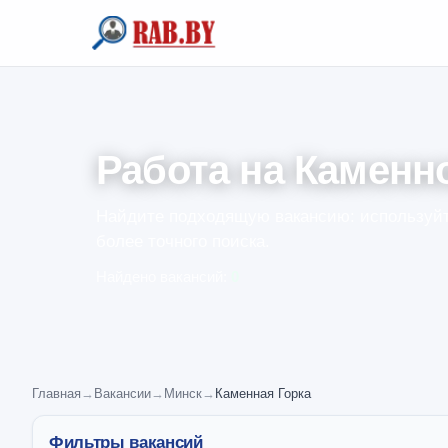
Работа на Каменн
Найдите подходящую вакансию: используйт
более точного поиска.
Найдено вакансий:
0
Главная
→
Вакансии
→
Минск
→
Каменная Горка
Фильтры вакансий