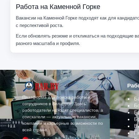
Работа на Каменной Горке
Вакансии на Каменной Горке подходят как для кандидато
с перспективой роста.
Если обновлять резюме и откликаться на подходящие ва
разного масштаба и профиля.
Раб
Платформа для поиска работы и
Б
сотрудников в Беларуси. Здесь
Б
работодатели находят специалистов, а
Б
соискатели — актуальные вакансии,
Б
компании и карьерные возможности по
В
всей стране.
Г