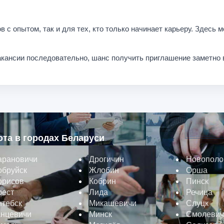
в с опытом, так и для тех, кто только начинает карьеру. Здесь
кансии последовательно, шанс получить приглашение заметно 
ота в городах Беларуси
арановичи
Дрогичин
Новополо
обруйск
Жлобин
Орша
орисов
Кобрин
Пинск
рест
Лида
Речица
итебск
Микашевичи
Слуцк
анцевичи
Минск
Смолевич