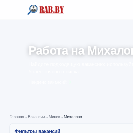
Работа на Михало
Найдите подходящую вакансию: используйт
более точного поиска.
Найдено вакансий:
0
Главная
→
Вакансии
→
Минск
→
Михалово
Фильтры вакансий