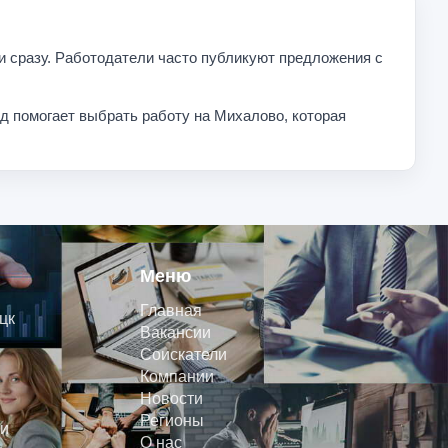
и сразу. Работодатели часто публикуют предложения с
од помогает выбрать работу на Михалово, которая
Меню
Главная
цк
Вакансии
Соискатели
Компании
Новости
Регионы
и
О нас