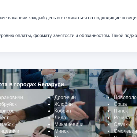
жие вакансии каждый день и откликаться на подходящие позици
уровню оплаты, формату занятости и обязанностям. Такой подх
ота в городах Беларуси
арановичи
Дрогичин
Новополо
обруйск
Жлобин
Орша
орисов
Кобрин
Пинск
рест
Лида
Речица
итебск
Микашевичи
Слуцк
анцевичи
Минск
Смолевич