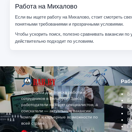
Работа на Михалово
Если вы ищете работу на Михалово, стоит смотреть све
понятными требованиями и прозрачными условиями.
Чтобы ускорить поиск, полезно сравнивать вакансии по 
действительно подходит по условиям.
Раб
Платформа для поиска работы и
Б
сотрудников в Беларуси. Здесь
Б
работодатели находят специалистов, а
Б
соискатели — актуальные вакансии,
Б
компании и карьерные возможности по
В
всей стране.
Г