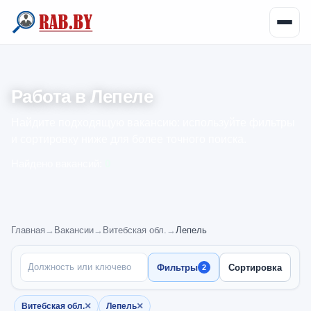
Работа в Лепеле
Найдите подходящую вакансию: используйте фильтры
и сортировку ниже для более точного поиска.
Найдено вакансий:
0
Главная
→
Вакансии
→
Витебская обл.
→
Лепель
ПОИСК ПО НАЗВАНИЮ
Фильтры
Сортировка
2
×
×
Витебская обл.
Лепель