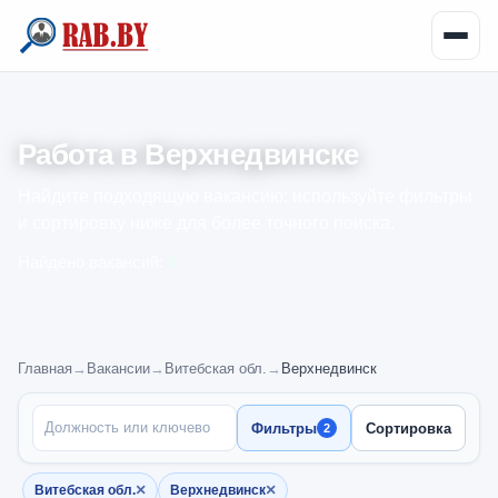
Работа в Верхнедвинске
Найдите подходящую вакансию: используйте фильтры
и сортировку ниже для более точного поиска.
Найдено вакансий:
0
Главная
→
Вакансии
→
Витебская обл.
→
Верхнедвинск
ПОИСК ПО НАЗВАНИЮ
Фильтры
Сортировка
2
×
×
Витебская обл.
Верхнедвинск