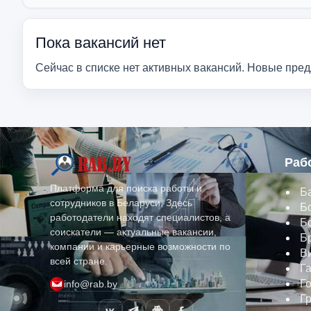
Пока вакансий нет
Сейчас в списке нет активных вакансий. Новые пре
Раб
Платформа для поиска работы и
Б
сотрудников в Беларуси. Здесь
Б
работодатели находят специалистов, а
Б
соискатели — актуальные вакансии,
Б
компании и карьерные возможности по
В
всей стране.
Г
Г
info@rab.by
Г