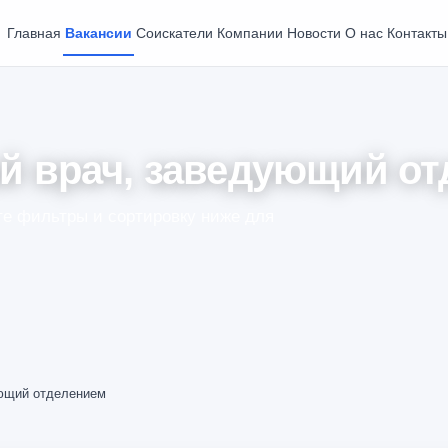
Главная
Вакансии
Соискатели
Компании
Новости
О нас
Контакты
й врач, заведующий о
е фильтры и сортировку ниже для
ующий отделением