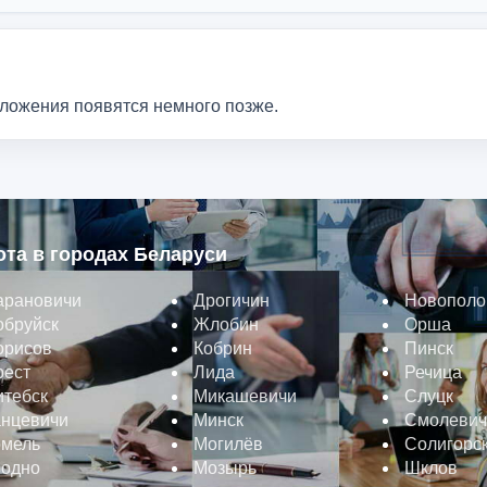
дложения появятся немного позже.
ота в городах Беларуси
арановичи
Дрогичин
Новополо
обруйск
Жлобин
Орша
орисов
Кобрин
Пинск
рест
Лида
Речица
итебск
Микашевичи
Слуцк
анцевичи
Минск
Смолевич
омель
Могилёв
Солигорс
родно
Мозырь
Шклов