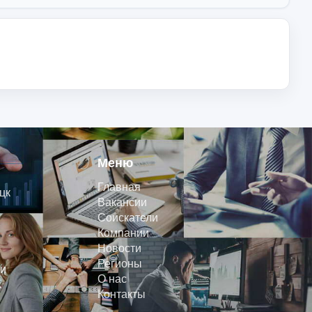
Меню
Главная
цк
Вакансии
Соискатели
Компании
Новости
Регионы
и
О нас
к
Контакты