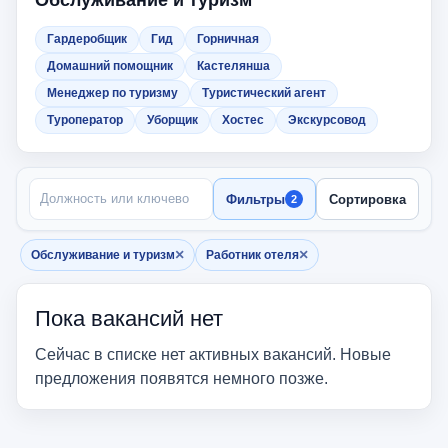
Обслуживание и туризм
Гардеробщик
Гид
Горничная
Домашний помощник
Кастелянша
Менеджер по туризму
Туристический агент
Туроператор
Уборщик
Хостес
Экскурсовод
ПОИСК ПО НАЗВАНИЮ
Фильтры
Сортировка
2
×
×
Обслуживание и туризм
Работник отеля
Убрать фильтр
Убрать фильтр
Пока вакансий нет
Сейчас в списке нет активных вакансий. Новые
предложения появятся немного позже.