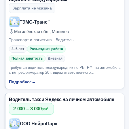
Зарплата не указана
"ЭМС-Транс"
Могилёвская обл., Могилёв
Транспорт и логистика · Водитель
3–5 лет
Разъездная работа
Полная занятость
Дневная
Требуется водитель-международник по РБ -РФ, на автомобиль
с п/п рефрижератор 20т, ищем ответственного,
порядочного,коммуникабельного сотрудника с опытом работы
Подробнее
→
в логистической сфере, офиц. оформление,...
Водитель такси Яндекс на личном автомобиле
2 000 – 3 000
руб.
ООО НейроПарк