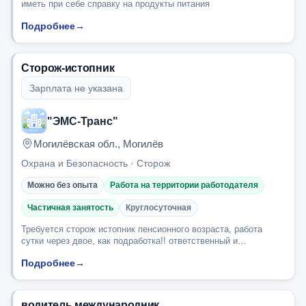
иметь при себе справку на продукты питания
Подробнее
→
Сторож-истопник
Зарплата не указана
"ЭМС-Транс"
Могилёвская обл., Могилёв
Охрана и Безопасность · Сторож
Можно без опыта
Работа на территории работодателя
Частичная занятость
Круглосуточная
Требуется сторож истопник пенсионного возраста, работа
сутки через двое, как подработка!! ответственный и
внимательный, пьющим не беспокоить!!!!! в рабочие
Подробнее
→
обязанности входит следить на территорией, к...
водитель международник