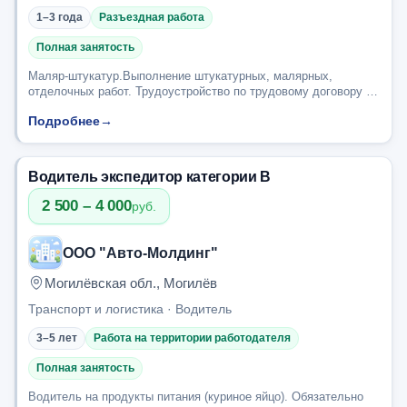
1–3 года
Разъездная работа
Полная занятость
Маляр-штукатур.Выполнение штукатурных, малярных,
отделочных работ. Трудоустройство по трудовому договору на
постоянное место работы.Разъездной характер
Подробнее
→
работы(командировки, Могилевская область).
Водитель экспедитор категории В
2 500 – 4 000
руб.
ООО "Авто-Молдинг"
Могилёвская обл., Могилёв
Транспорт и логистика · Водитель
3–5 лет
Работа на территории работодателя
Полная занятость
Водитель на продукты питания (куриное яйцо). Обязательно