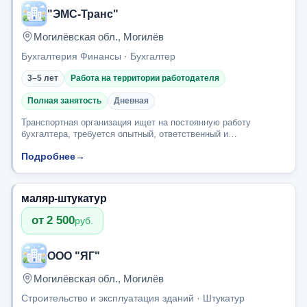
"ЭМС-Транс"
Могилёвская обл., Могилёв
Бухгалтерия Финансы · Бухгалтер
3–5 лет
Работа на территории работодателя
Полная занятость
Дневная
Транспортная организация ищет на постоянную работу
бухгалтера, требуется опытный, ответственный и
образованный сотрудник, все вопросы по телефону и на
Подробнее
→
собеседовании.
маляр-штукатур
от 2 500
руб.
ООО "ЯГ"
Могилёвская обл., Могилёв
Строительство и эксплуатация зданий · Штукатур