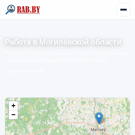
Работа в Могилёвской области
Найдите подходящую вакансию: используйте фильтры
и сортировку ниже для более точного поиска.
Найдено вакансий:
8
+
−