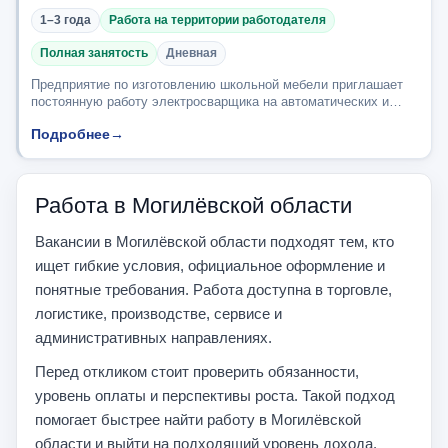
1–3 года
Работа на территории работодателя
Полная занятость
Дневная
Предприятие по изготовлению школьной мебели приглашает
постоянную работу электросварщика на автоматических и
полуавтоматических машинах. Комфортные условия труда
Подробнее
→
(гардероб, душевая, комната для приема...
Работа в Могилёвской области
Вакансии в Могилёвской области подходят тем, кто
ищет гибкие условия, официальное оформление и
понятные требования. Работа доступна в торговле,
логистике, производстве, сервисе и
административных направлениях.
Перед откликом стоит проверить обязанности,
уровень оплаты и перспективы роста. Такой подход
помогает быстрее найти работу в Могилёвской
области и выйти на подходящий уровень дохода.