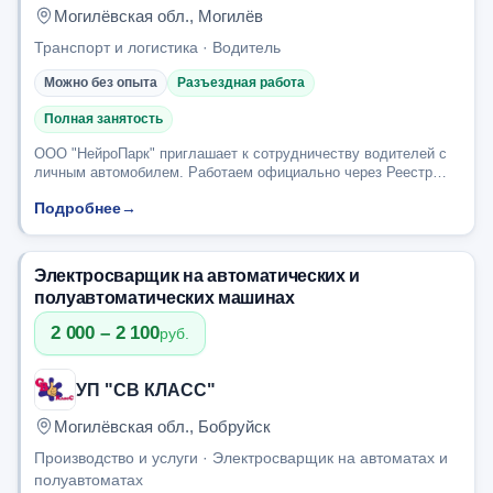
Могилёвская обл., Могилёв
Транспорт и логистика · Водитель
Можно без опыта
Разъездная работа
Полная занятость
ООО "НейроПарк" приглашает к сотрудничеству водителей с
личным автомобилем. Работаем официально через Реестр
автомобильных перевозок пассажиров.Что нужно для работы:-
Подробнее
→
Личный авто;-Водительский стаж не...
Электросварщик на автоматических и
полуавтоматических машинах
2 000 – 2 100
руб.
УП "СВ КЛАСС"
Могилёвская обл., Бобруйск
Производство и услуги · Электросварщик на автоматах и
полуавтоматах