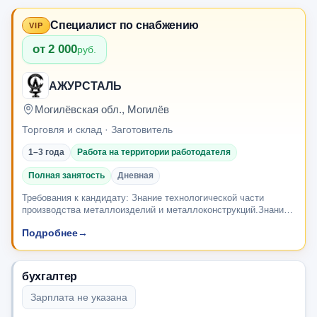
Специалист по снабжению
VIP
от 2 000
руб.
АЖУРСТАЛЬ
Могилёвская обл., Могилёв
Торговля и склад · Заготовитель
1–3 года
Работа на территории работодателя
Полная занятость
Дневная
Требования к кандидату: Знание технологической части
производства металлоизделий и металлоконструкций.Знание
документооборота в области закупок.Опыт работы по
Подробнее
→
обеспечению производства материалами и об...
бухгалтер
Зарплата не указана