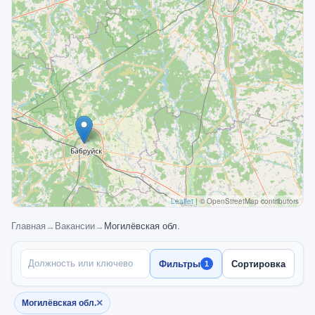
Leaflet
|
© OpenStreetMap contributors
Главная
→
Вакансии
→
Могилёвская обл.
ПОИСК ПО НАЗВАНИЮ
Фильтры
Сортировка
1
×
Могилёвская обл.
Убрать фильтр