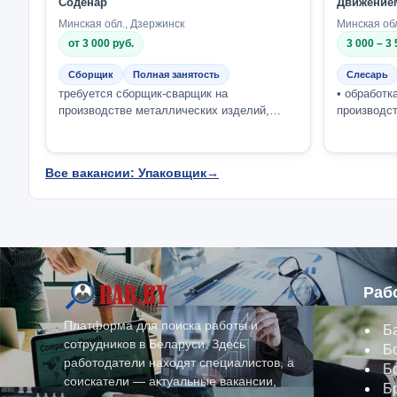
Соденар
Движение
Минская обл., Дзержинск
Минская об
от 3 000 руб.
3 000 – 3 
Сборщик
Полная занятость
Слесарь
требуется сборщик-сварщик на
• обработк
производстве металлических изделий,
производст
можно без опыта работы (зарплата будет
гибка, шл
определена по ре...
сборка и с.
Все вакансии: Упаковщик
→
Раб
Платформа для поиска работы и
Б
сотрудников в Беларуси. Здесь
Б
работодатели находят специалистов, а
Б
соискатели — актуальные вакансии,
Б