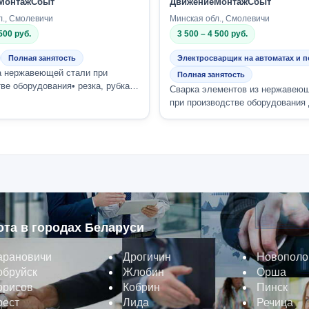
МонтажСбыт
ДвижениеМонтажСбыт
л., Смолевичи
Минская обл., Смолевичи
500 руб.
3 500 – 4 500 руб.
Полная занятость
Электросварщик на автоматах и 
а нержавеющей стали при
Полная занятость
ве оборудования• резка, рубка,
Сварка элементов из нержавею
ифовка нержавеющей стали•
при производстве оборудования
..
предприятий пищевой
промышленности.&amp;nbsp;Сва.
ота в городах Беларуси
арановичи
Дрогичин
Новополо
обруйск
Жлобин
Орша
орисов
Кобрин
Пинск
рест
Лида
Речица