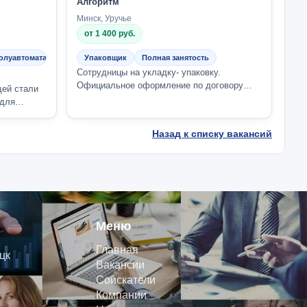
Алгоритм
Минск, Уручье
от 1 400 руб.
полуавтоматах
Упаковщик
Полная занятость
Сотрудницы на укладку- упаковку.
Официальное оформление по договору
щей стали
подряда. Оплата налогов, трудовой стаж.
 для
Возможность...
..
Назад к списку вакансий
Меню
Главная
цк
Вакансии
Соискатели
Компании