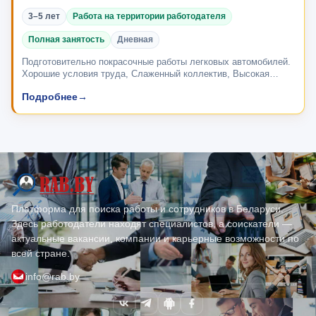
3–5 лет
Работа на территории работодателя
Полная занятость
Дневная
Подготовительно покрасочные работы легковых автомобилей.
Хорошие условия труда, Слаженный коллектив, Высокая
заработная плата.&amp;nbsp;
Подробнее
→
Платформа для поиска работы и сотрудников в Беларуси.
Здесь работодатели находят специалистов, а соискатели —
актуальные вакансии, компании и карьерные возможности по
всей стране.
info@rab.by