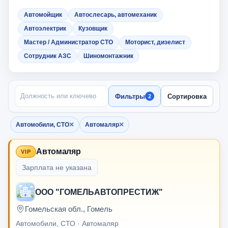
Автомойщик
Автослесарь, автомеханик
Автоэлектрик
Кузовщик
Мастер / Администратор СТО
Моторист, дизелист
Сотрудник АЗС
Шиномонтажник
ПОИСК ПО НАЗВАНИЮ
Фильтры
Сортировка
2
×
×
Автомобили, СТО
Автомаляр
Убрать фильтр
Убрать фильтр
Автомаляр
VIP
Зарплата не указана
ООО "ГОМЕЛЬАВТОПРЕСТИЖ"
Гомельская обл., Гомель
Автомобили, СТО · Автомаляр