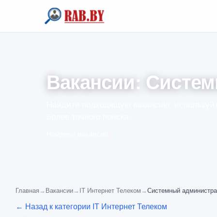
Вакансии: Систе
Найдите подходящую вакансию: используйт
более точного поиска.
Найдено вакансий:
0
Главная
→
Вакансии
→
IT Интернет Телеком
→
Системный администра
← Назад к категории IT Интернет Телеком