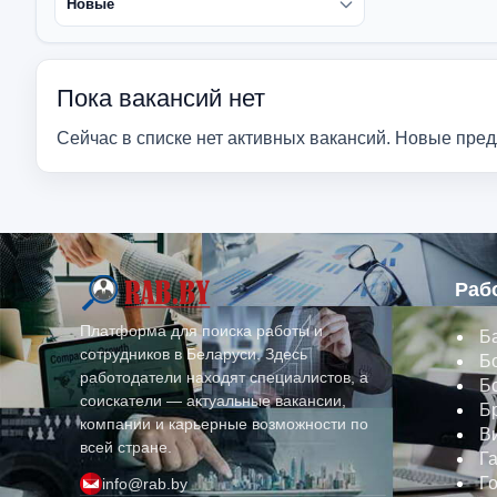
Пока вакансий нет
Сейчас в списке нет активных вакансий. Новые пре
Раб
Платформа для поиска работы и
Б
сотрудников в Беларуси. Здесь
Б
работодатели находят специалистов, а
Б
соискатели — актуальные вакансии,
Б
компании и карьерные возможности по
В
всей стране.
Г
Г
info@rab.by