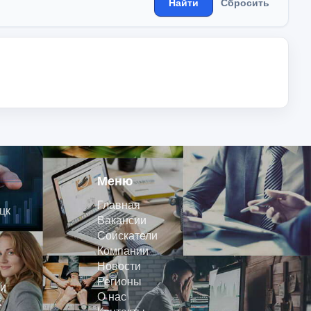
Найти
Сбросить
Меню
Главная
цк
Вакансии
Соискатели
Компании
Новости
Регионы
и
О нас
к