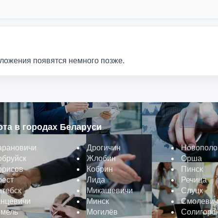
дложения появятся немного позже.
ота в городах Беларуси
арановичи
Дрогичин
Новополо
обруйск
Жлобин
Орша
орисов
Кобрин
Пинск
рест
Лида
Речица
итебск
Микашевичи
Слуцк
анцевичи
Минск
Смолевич
омель
Могилёв
Солигорс