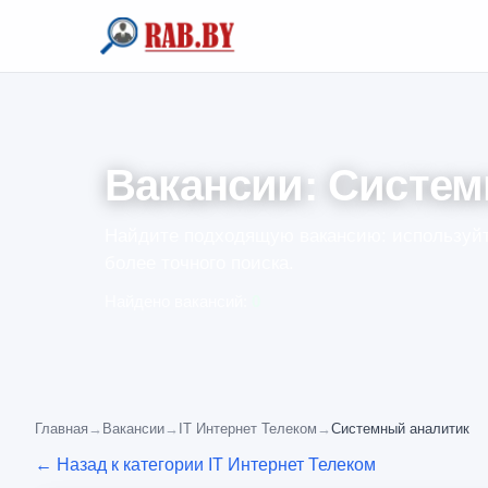
Вакансии: Систем
Найдите подходящую вакансию: используйт
более точного поиска.
Найдено вакансий:
0
Главная
→
Вакансии
→
IT Интернет Телеком
→
Системный аналитик
← Назад к категории IT Интернет Телеком