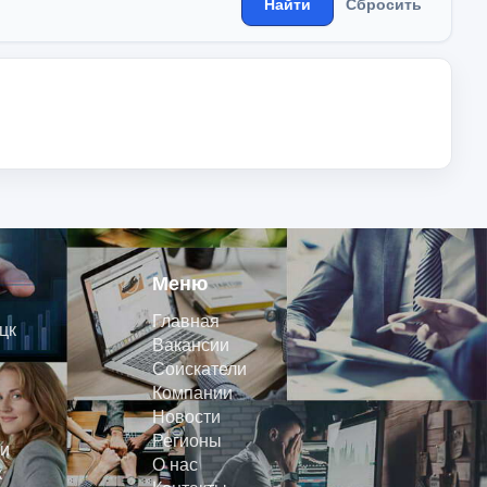
Найти
Сбросить
Меню
Главная
цк
Вакансии
Соискатели
Компании
Новости
Регионы
и
О нас
к