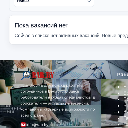
Пока вакансий нет
Сейчас в списке нет активных вакансий. Новые пре
Раб
Платформа для поиска работы и
Б
сотрудников в Беларуси. Здесь
Б
работодатели находят специалистов, а
Б
соискатели — актуальные вакансии,
Б
компании и карьерные возможности по
В
всей стране.
Г
Г
info@rab.by