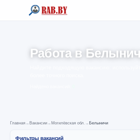
Работа в Белыни
Найдите подходящую вакансию: используйт
более точного поиска.
Найдено вакансий:
0
Главная
→
Вакансии
→
Могилёвская обл.
→
Белыничи
Фильтры вакансий