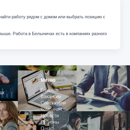
 найти работу рядом с домом или выбрать позицию с
выше. Работа в Белыничах есть в компаниях разного
Меню
Главная
цк
Вакансии
Соискатели
Компании
Новости
Регионы
и
О нас