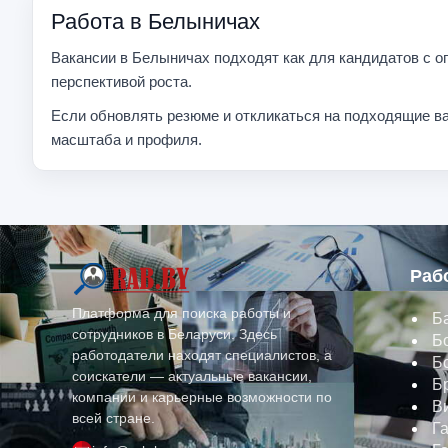
Работа в Белыничах
Вакансии в Белыничах подходят как для кандидатов с оп
перспективой роста.
Если обновлять резюме и откликаться на подходящие ва
масштаба и профиля.
Раб
Платформа для поиска работы и
Б
сотрудников в Беларуси. Здесь
Б
работодатели находят специалистов, а
Б
соискатели — актуальные вакансии,
Б
компании и карьерные возможности по
В
всей стране.
Г