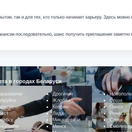
ытом, так и для тех, кто только начинает карьеру. Здесь можно
кансии последовательно, шанс получить приглашение заметно 
ота в городах Беларуси
арановичи
Дрогичин
Новополо
обруйск
Жлобин
Орша
орисов
Кобрин
Пинск
рест
Лида
Речица
итебск
Микашевичи
Слуцк
анцевичи
Минск
Смолевич