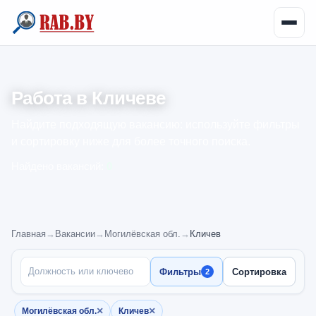
Работа в Кличеве
Найдите подходящую вакансию: используйте фильтры
и сортировку ниже для более точного поиска.
Найдено вакансий:
0
Главная
→
Вакансии
→
Могилёвская обл.
→
Кличев
ПОИСК ПО НАЗВАНИЮ
Фильтры
Сортировка
2
×
×
Могилёвская обл.
Кличев