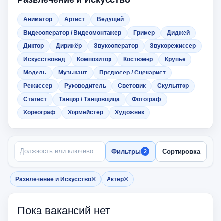
Развлечение и Искусство
Аниматор
Артист
Ведущий
Видеооператор / Видеомонтажер
Гример
Диджей
Диктор
Дирижёр
Звукооператор
Звукорежиссер
Искусствовед
Композитор
Костюмер
Крупье
Модель
Музыкант
Продюсер / Сценарист
Режиссер
Руководитель
Световик
Скульптор
Статист
Танцор / Танцовщица
Фотограф
Хореограф
Хормейстер
Художник
ПОИСК ПО НАЗВАНИЮ
Фильтры
Сортировка
2
×
×
Развлечение и Искусство
Актер
Убрать фильтр
Убрать фильтр
Пока вакансий нет