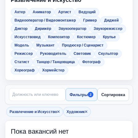
Развлечение и Искусство
Актер
Аниматор
Артист
Ведущий
Видеооператор / Видеомонтажер
Гример
Диджей
Диктор
Дирижёр
Звукооператор
Звукорежиссер
Искусствовед
Композитор
Костюмер
Крупье
Модель
Музыкант
Продюсер / Сценарист
Режиссер
Руководитель
Световик
Скульптор
Статист
Танцор / Танцовщица
Фотограф
Хореограф
Хормейстер
ПОИСК ПО НАЗВАНИЮ
Фильтры
Сортировка
2
×
×
Развлечение и Искусство
Художник
Убрать фильтр
Убрать фильтр
Пока вакансий нет