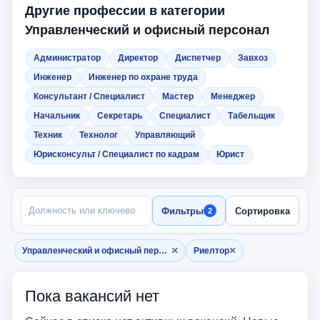
Другие профессии в категории
Управленческий и офисный персонал
Администратор
Директор
Диспетчер
Завхоз
Инженер
Инженер по охране труда
Консультант / Специалист
Мастер
Менеджер
Начальник
Секретарь
Специалист
Табельщик
Техник
Технолог
Управляющий
Юрисконсульт / Специалист по кадрам
Юрист
ПОИСК ПО НАЗВАНИЮ
Фильтры
Сортировка
2
×
×
Управленческий и офисный персонал
Риелтор
Убрать фильтр
Убрать фильтр
Пока вакансий нет