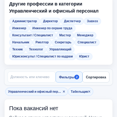
Другие профессии в категории
Управленческий и офисный персонал
Администратор
Директор
Диспетчер
Завхоз
Инженер
Инженер по охране труда
Консультант / Специалист
Мастер
Менеджер
Начальник
Риелтор
Секретарь
Специалист
Техник
Технолог
Управляющий
Юрисконсульт / Специалист по кадрам
Юрист
ПОИСК ПО НАЗВАНИЮ
Фильтры
Сортировка
2
×
×
Управленческий и офисный персонал
Табельщик
Убрать фильтр
Убрать фильтр
Пока вакансий нет