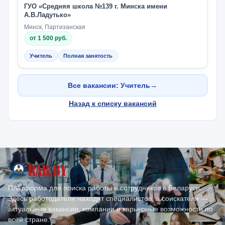
ГУО «Средняя школа №139 г. Минска имени
А.В.Ладутько»
Минск, Партизанская
от 1 500 руб.
Учитель
Полная занятость
Все вакансии: Учитель
→
Назад к списку вакансий
Платформа для поиска работы и сотрудников в Беларуси.
Здесь работодатели находят специалистов, а соискатели —
актуальные вакансии, компании и карьерные возможности по
всей стране.