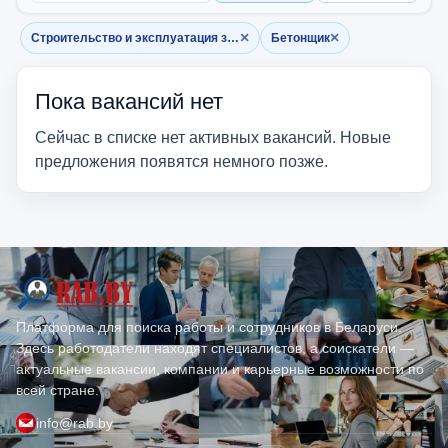
×
×
Строительство и эксплуатация зданий
Бетонщик
Убрать фильтр
Убрать фильтр
Пока вакансий нет
Сейчас в списке нет активных вакансий. Новые
предложения появятся немного позже.
Платформа для поиска работы и сотрудников в Беларуси.
Здесь работодатели находят специалистов, а соискатели —
актуальные вакансии, компании и карьерные возможности по
всей стране.
info@rab.by