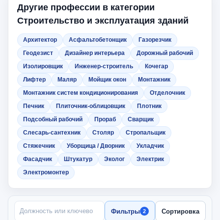
Другие профессии в категории
Строительство и эксплуатация зданий
Архитектор
Асфальтобетонщик
Газорезчик
Геодезист
Дизайнер интерьера
Дорожный рабочий
Изолировщик
Инженер-строитель
Кочегар
Лифтер
Маляр
Мойщик окон
Монтажник
Монтажник систем кондиционирования
Отделочник
Печник
Плиточник-облицовщик
Плотник
Подсобный рабочий
Прораб
Сварщик
Слесарь-сантехник
Столяр
Стропальщик
Стяжечник
Уборщица / Дворник
Укладчик
Фасадчик
Штукатур
Эколог
Электрик
Электромонтер
ПОИСК ПО НАЗВАНИЮ
Фильтры
Сортировка
2