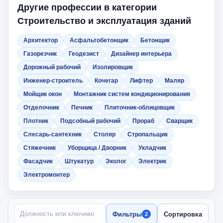
Другие профессии в категории
Строительство и эксплуатация зданий
Архитектор
Асфальтобетонщик
Бетонщик
Газорезчик
Геодезист
Дизайнер интерьера
Дорожный рабочий
Изолировщик
Инженер-строитель
Кочегар
Лифтер
Маляр
Мойщик окон
Монтажник систем кондиционирования
Отделочник
Печник
Плиточник-облицовщик
Плотник
Подсобный рабочий
Прораб
Сварщик
Слесарь-сантехник
Столяр
Стропальщик
Стяжечник
Уборщица / Дворник
Укладчик
Фасадчик
Штукатур
Эколог
Электрик
Электромонтер
ПОИСК ПО НАЗВАНИЮ
Фильтры
Сортировка
2