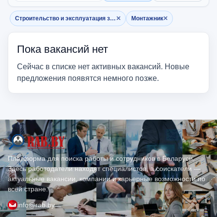
×
×
Строительство и эксплуатация зданий
Монтажник
Убрать фильтр
Убрать фильтр
Пока вакансий нет
Сейчас в списке нет активных вакансий. Новые
предложения появятся немного позже.
Платформа для поиска работы и сотрудников в Беларуси.
Здесь работодатели находят специалистов, а соискатели —
актуальные вакансии, компании и карьерные возможности по
всей стране.
info@rab.by