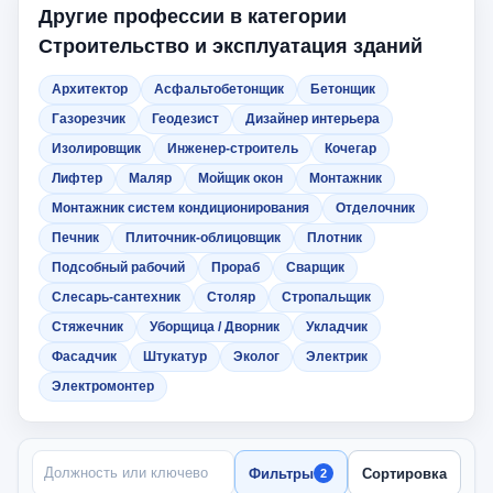
Другие профессии в категории
Строительство и эксплуатация зданий
Архитектор
Асфальтобетонщик
Бетонщик
Газорезчик
Геодезист
Дизайнер интерьера
Изолировщик
Инженер-строитель
Кочегар
Лифтер
Маляр
Мойщик окон
Монтажник
Монтажник систем кондиционирования
Отделочник
Печник
Плиточник-облицовщик
Плотник
Подсобный рабочий
Прораб
Сварщик
Слесарь-сантехник
Столяр
Стропальщик
Стяжечник
Уборщица / Дворник
Укладчик
Фасадчик
Штукатур
Эколог
Электрик
Электромонтер
ПОИСК ПО НАЗВАНИЮ
Фильтры
Сортировка
2