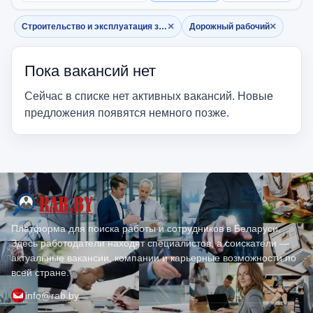
×
×
Строительство и эксплуатация зданий
Дорожный рабочий
Убрать фильтр
Убрать фильтр
Пока вакансий нет
Сейчас в списке нет активных вакансий. Новые
предложения появятся немного позже.
Платформа для поиска работы и сотрудников в Беларуси.
Здесь работодатели находят специалистов, а соискатели —
актуальные вакансии, компании и карьерные возможности по
всей стране.
info@rab.by