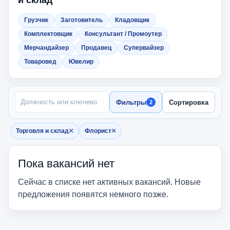
и склад
Грузчик
Заготовитель
Кладовщик
Комплектовщик
Консультант / Промоутер
Мерчандайзер
Продавец
Супервайзер
Товаровед
Ювелир
ПОИСК ПО НАЗВАНИЮ
Фильтры
Сортировка
2
×
×
Торговля и склад
Флорист
Убрать фильтр
Убрать фильтр
Пока вакансий нет
Сейчас в списке нет активных вакансий. Новые
предложения появятся немного позже.