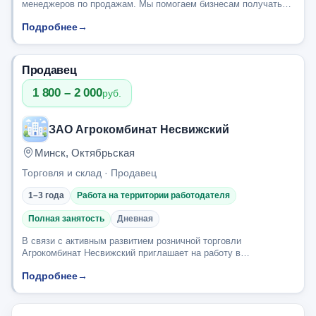
менеджеров по продажам. Мы помогаем бизнесам получать
новых клиентов через маркетинг, рекламу, воронки и
Подробнее
→
системную обработку заявок. Наши усл...
Продавец
1 800 – 2 000
руб.
ЗАО Агрокомбинат Несвижский
Минск, Октябрьская
Торговля и склад · Продавец
1–3 года
Работа на территории работодателя
Полная занятость
Дневная
В связи с активным развитием розничной торговли
Агрокомбинат Несвижский приглашает на работу в
действующие и новые торговые объекты г.Минска
Подробнее
→
ПРОДАВЦОВ. Заработная плата 1800-2000 бел.руб., после
вычет...