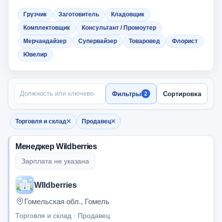
Грузчик
Заготовитель
Кладовщик
Комплектовщик
Консультант / Промоутер
Мерчандайзер
Супервайзер
Товаровед
Флорист
Ювелир
ПОИСК ПО НАЗВАНИЮ
Фильтры
Сортировка
2
×
×
Торговля и склад
Продавец
Убрать фильтр
Убрать фильтр
Менеджер Wildberries
Зарплата не указана
WIldberries
Гомельская обл., Гомель
Торговля и склад · Продавец