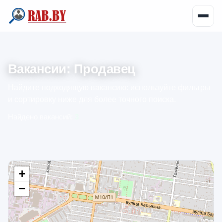
Вакансии: Продавец
Найдите подходящую вакансию: используйте фильтры
и сортировку ниже для более точного поиска.
Найдено вакансий:
3
+
−