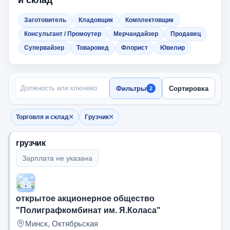
и склад
Заготовитель
Кладовщик
Комплектовщик
Консультант / Промоутер
Мерчандайзер
Продавец
Супервайзер
Товаровед
Флорист
Ювелир
ПОИСК ПО НАЗВАНИЮ
Фильтры
Сортировка
2
×
×
Торговля и склад
Грузчик
Убрать фильтр
Убрать фильтр
грузчик
Зарплата не указана
открытое акционерное общество
"Полиграфкомбинат им. Я.Коласа"
Минск, Октябрьская