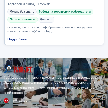
Торговля и склад · Грузчик
Можно без опыта
Работа на территории работодателя
Полная занятость
Дневная
перемещение груза-полуфабрикатов и готовой продукции
(полиграфической)&amp;nbsp;
Подробнее
→
Платформа для поиска работы и сотрудников в Беларуси.
Здесь работодатели находят специалистов, а соискатели —
актуальные вакансии, компании и карьерные возможности по
всей стране.
info@rab.by