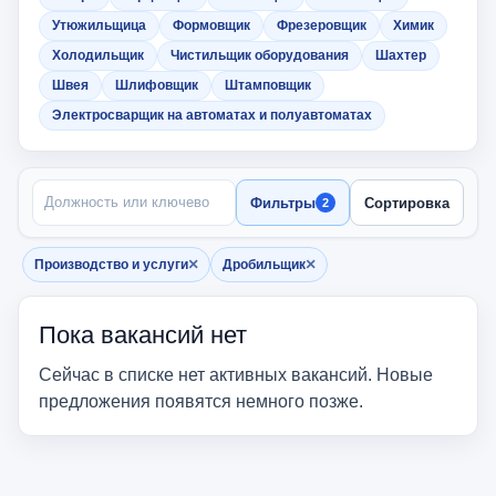
Утюжильщица
Формовщик
Фрезеровщик
Химик
Холодильщик
Чистильщик оборудования
Шахтер
Швея
Шлифовщик
Штамповщик
Электросварщик на автоматах и полуавтоматах
ПОИСК ПО НАЗВАНИЮ
Фильтры
Сортировка
2
×
×
Производство и услуги
Дробильщик
Убрать фильтр
Убрать фильтр
Пока вакансий нет
Сейчас в списке нет активных вакансий. Новые
предложения появятся немного позже.