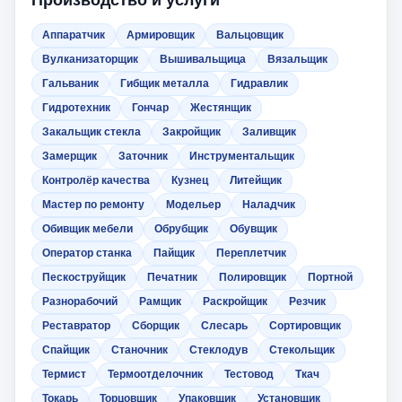
Производство и услуги
Аппаратчик
Армировщик
Вальцовщик
Вулканизаторщик
Вышивальщица
Вязальщик
Гальваник
Гибщик металла
Гидравлик
Гидротехник
Гончар
Жестянщик
Закальщик стекла
Закройщик
Заливщик
Замерщик
Заточник
Инструментальщик
Контролёр качества
Кузнец
Литейщик
Мастер по ремонту
Модельер
Наладчик
Обивщик мебели
Обрубщик
Обувщик
Оператор станка
Пайщик
Переплетчик
Пескоструйщик
Печатник
Полировщик
Портной
Разнорабочий
Рамщик
Раскройщик
Резчик
Реставратор
Сборщик
Слесарь
Сортировщик
Спайщик
Станочник
Стеклодув
Стекольщик
Термист
Термоотделочник
Тестовод
Ткач
Токарь
Торцовщик
Упаковщик
Установщик