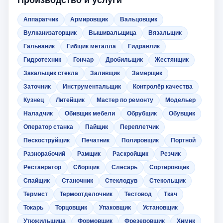
Производство и услуги
Аппаратчик
Армировщик
Вальцовщик
Вулканизаторщик
Вышивальщица
Вязальщик
Гальваник
Гибщик металла
Гидравлик
Гидротехник
Гончар
Дробильщик
Жестянщик
Закальщик стекла
Заливщик
Замерщик
Заточник
Инструментальщик
Контролёр качества
Кузнец
Литейщик
Мастер по ремонту
Модельер
Наладчик
Обивщик мебели
Обрубщик
Обувщик
Оператор станка
Пайщик
Переплетчик
Пескоструйщик
Печатник
Полировщик
Портной
Разнорабочий
Рамщик
Раскройщик
Резчик
Реставратор
Сборщик
Слесарь
Сортировщик
Спайщик
Станочник
Стеклодув
Стекольщик
Термист
Термоотделочник
Тестовод
Ткач
Токарь
Торцовщик
Упаковщик
Установщик
Утюжильщица
Формовщик
Фрезеровщик
Химик