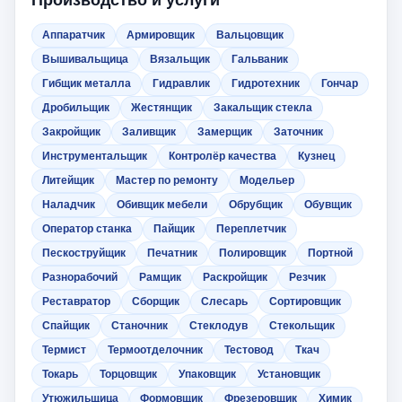
Производство и услуги
Аппаратчик
Армировщик
Вальцовщик
Вышивальщица
Вязальщик
Гальваник
Гибщик металла
Гидравлик
Гидротехник
Гончар
Дробильщик
Жестянщик
Закальщик стекла
Закройщик
Заливщик
Замерщик
Заточник
Инструментальщик
Контролёр качества
Кузнец
Литейщик
Мастер по ремонту
Модельер
Наладчик
Обивщик мебели
Обрубщик
Обувщик
Оператор станка
Пайщик
Переплетчик
Пескоструйщик
Печатник
Полировщик
Портной
Разнорабочий
Рамщик
Раскройщик
Резчик
Реставратор
Сборщик
Слесарь
Сортировщик
Спайщик
Станочник
Стеклодув
Стекольщик
Термист
Термоотделочник
Тестовод
Ткач
Токарь
Торцовщик
Упаковщик
Установщик
Утюжильщица
Формовщик
Фрезеровщик
Химик