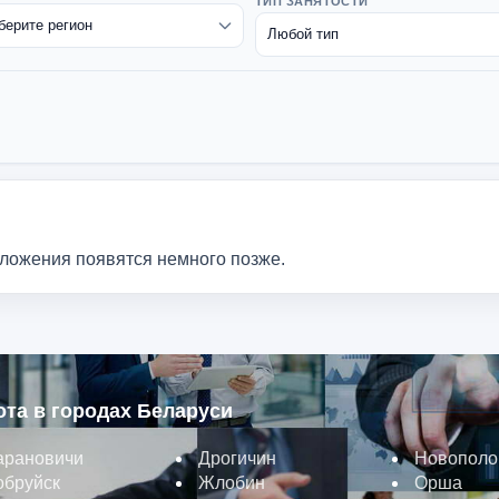
ТИП ЗАНЯТОСТИ
дложения появятся немного позже.
ота в городах Беларуси
арановичи
Дрогичин
Новополо
обруйск
Жлобин
Орша