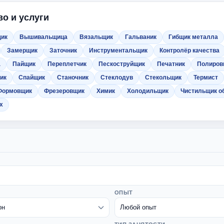
о и услуги
щик
Вышивальщица
Вязальщик
Гальваник
Гибщик металла
Замерщик
Заточник
Инструментальщик
Контролёр качества
а
Пайщик
Переплетчик
Пескоструйщик
Печатник
Полиров
ик
Спайщик
Станочник
Стеклодув
Стекольщик
Термист
Формовщик
Фрезеровщик
Химик
Холодильщик
Чистильщик о
х
ОПЫТ