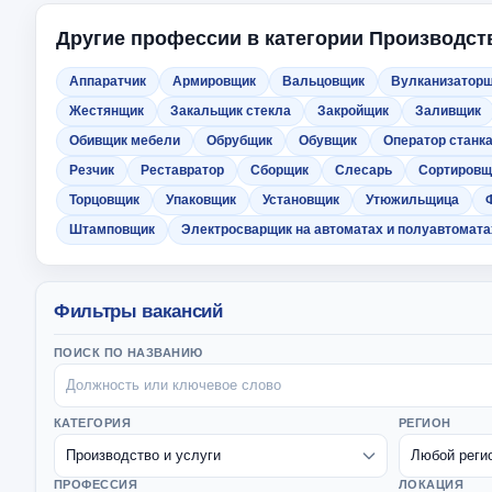
Другие профессии в категории Производств
Аппаратчик
Армировщик
Вальцовщик
Вулканизатор
Жестянщик
Закальщик стекла
Закройщик
Заливщик
Обивщик мебели
Обрубщик
Обувщик
Оператор станк
Резчик
Реставратор
Сборщик
Слесарь
Сортировщ
Торцовщик
Упаковщик
Установщик
Утюжильщица
Штамповщик
Электросварщик на автоматах и полуавтомата
Фильтры вакансий
ПОИСК ПО НАЗВАНИЮ
КАТЕГОРИЯ
РЕГИОН
ПРОФЕССИЯ
ЛОКАЦИЯ