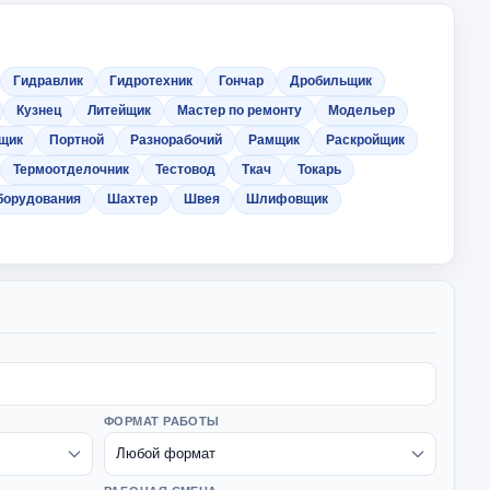
Гидравлик
Гидротехник
Гончар
Дробильщик
Кузнец
Литейщик
Мастер по ремонту
Модельер
щик
Портной
Разнорабочий
Рамщик
Раскройщик
Термоотделочник
Тестовод
Ткач
Токарь
борудования
Шахтер
Швея
Шлифовщик
ФОРМАТ РАБОТЫ