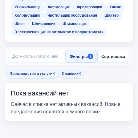
Утюжильщица
Формовщик
Фрезеровщик
Химик
Холодильщик
Чистильщик оборудования
Шахтер
Швея
Шлифовщик
Штамповщик
Электросварщик на автоматах и полуавтоматах
ПОИСК ПО НАЗВАНИЮ
Фильтры
Сортировка
2
×
×
Производство и услуги
Спайщик
Убрать фильтр
Убрать фильтр
Пока вакансий нет
Сейчас в списке нет активных вакансий. Новые
предложения появятся немного позже.