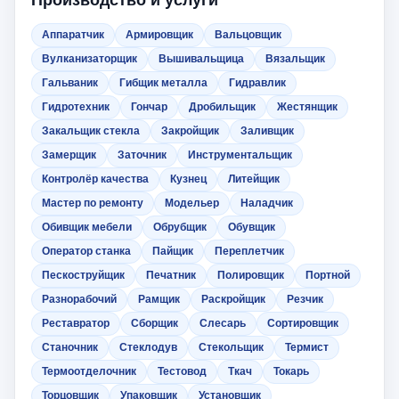
Производство и услуги
Аппаратчик
Армировщик
Вальцовщик
Вулканизаторщик
Вышивальщица
Вязальщик
Гальваник
Гибщик металла
Гидравлик
Гидротехник
Гончар
Дробильщик
Жестянщик
Закальщик стекла
Закройщик
Заливщик
Замерщик
Заточник
Инструментальщик
Контролёр качества
Кузнец
Литейщик
Мастер по ремонту
Модельер
Наладчик
Обивщик мебели
Обрубщик
Обувщик
Оператор станка
Пайщик
Переплетчик
Пескоструйщик
Печатник
Полировщик
Портной
Разнорабочий
Рамщик
Раскройщик
Резчик
Реставратор
Сборщик
Слесарь
Сортировщик
Станочник
Стеклодув
Стекольщик
Термист
Термоотделочник
Тестовод
Ткач
Токарь
Торцовщик
Упаковщик
Установщик